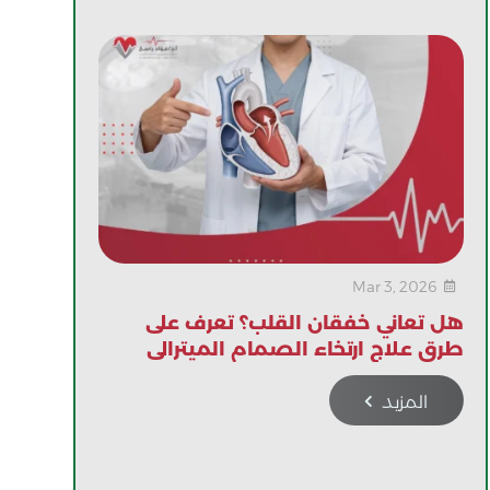
Mar 3, 2026

هل تعاني خفقان القلب؟ تعرف على
طرق علاج ارتخاء الصمام الميترالي
المزيد
