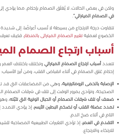
ولكن في بعض الحالات، لا يُغلَق الصمام بإحكام، مما يؤدي إلى
في الصمام الميترالي”
.
تتفاوت درجة الارتجاع من بسيطة لا تُسبب أعراضًا، إلى شد
الخضوع لعملية
تغيير الصمام الميترالى بالمنظار
، فكيف تعرف 
أسباب ارتجاع الصمام الميت
تتعدد
أسباب ارتجاع الصمام الميترالي
وتختلف باختلاف العمر و
إحكام غلق الصمام في أثناء انقباض القلب، ومن أبرز الأسباب:
الإصابة بالحمى الروماتيزمية،
وهي من المضاعفات التي قد تحدث
الصحيحة، وتؤدي بمرور الوقت إلى تلف في شرفات الصمام المي
ضعف أو تلف شرفات الصمام أو الحبال الوترية التي تثبّته،
وهو 
تمدد عضلة القلب أو تضخم البطين الأيسر،
إذ يؤدي التمدد إ
التام في أثناء ضخ الدم.
التقدم في العمر،
إذ تؤدي التغيرات الطبيعية المصاحبة للشي
للارتخاء والارتجاع.