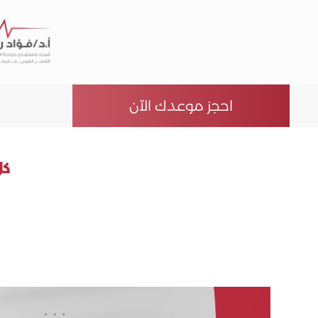
احجز موعدك الآن
كل