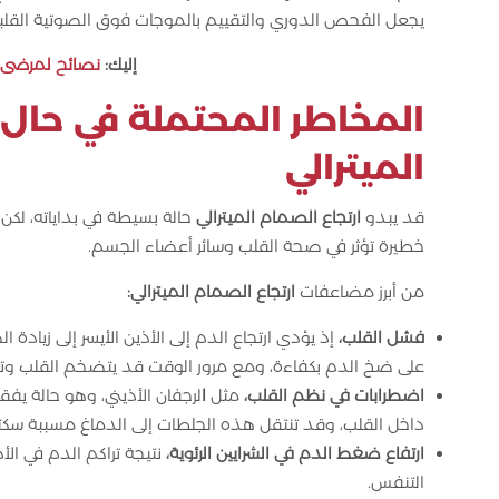
يجعل الفحص الدوري والتقييم بالموجات فوق الصوتية القلبية (
إليك:
نصائح لمرضى ا
المخاطر المحتملة في حال
الميترالي
قد يبدو
ارتجاع الصمام الميترالي
حالة بسيطة في بداياته، لك
خطيرة تؤثر في صحة القلب وسائر أعضاء الجسم.
من أبرز مضاعفات
ارتجاع الصمام الميترالي:
فشل القلب،
إذ يؤدي ارتجاع الدم إلى الأذين الأيسر إلى زيا
على ضخ الدم بكفاءة، ومع مرور الوقت قد يتضخم القلب وتضع
اضطرابات في نظم القلب،
مثل
ا
لرجفان الأذيني، وهو حالة يف
داخل القلب، وقد تنتقل هذه الجلطات إلى الدماغ مسببة سكتا
ارتفاع ضغط الدم في الشرايين الرئوية،
نتيجة تراكم الدم في الأذ
التنفس.