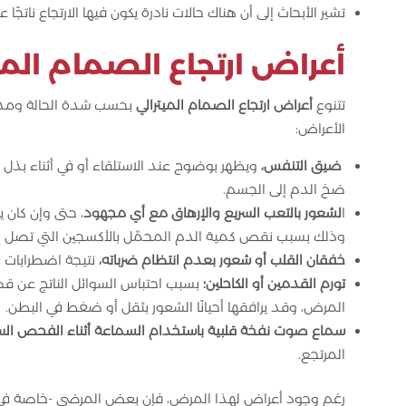
تشير الأبحاث إلى أن هناك حالات نادرة يكون فيها الارتجاع ناتجً
أعراض ارتجاع الصمام المي
تتنوع
أعراض
ارتجاع الصمام الميترالي
بحسب شدة الحالة ومدى تأ
الأعراض:
ضيق التنفس،
ويظهر بوضوح عند الاستلقاء أو في أثناء بذل
ضخ الدم إلى الجسم.
ا
لشعور بالتعب السريع والإرهاق مع أي مجهود
، حتى وإن كان 
وذلك بسبب نقص كمية الدم المحمّل بالأكسجين التي تصل إ
خفقان القلب أو شعور بعدم انتظام ضرباته،
نتيجة اضطرابات في
تورم القدمين أو الكاحلين؛
بسبب احتباس السوائل الناتج عن ق
المرض، وقد يرافقها أحيانًا الشعور بثقل أو ضغط في البطن.
سماع صوت نفخة قلبية باستخدام السماعة أثناء الفحص السر
المرتجع.
رغم وجود أعراض لهذا المرض، فإن بعض المرضى -خاصة في ا