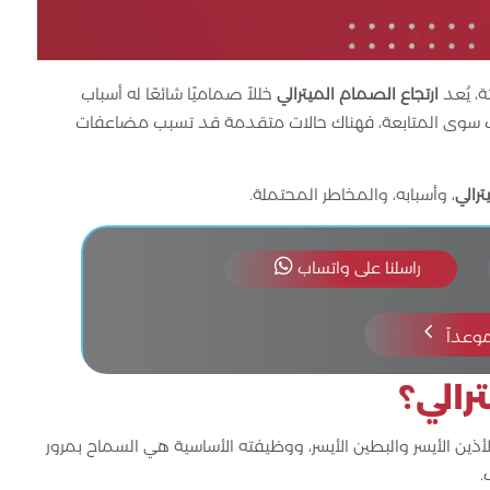
ارتجاع الصمام الميترالي
خللاً صماميًا شائعًا له أسباب
لب سوى المتابعة، فهناك حالات متقدمة قد تسبب مضاعفات
رالي
، وأسبابه، والمخاطر المحتملة.

راسلنا على واتساب
4
موعداً
رالي؟
أذين الأيسر والبطين الأيسر، ووظيفته الأساسية هي السماح بمرور
.