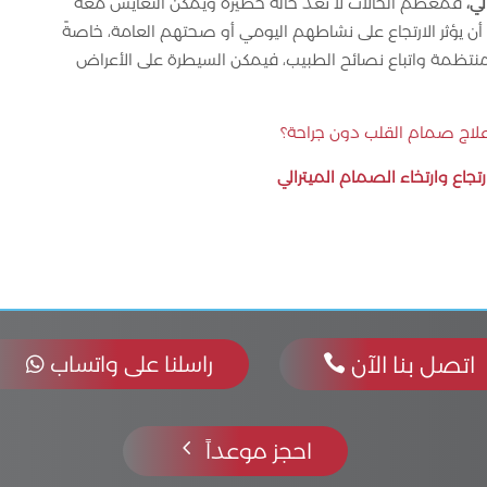
لي،
فمعظم الحالات لا تعد حالة خطيرة ويمكن التعايش معه
أن يؤثر الارتجاع على نشاطهم اليومي أو صحتهم العامة، خاصةً
المنتظمة واتباع نصائح الطبيب، فيمكن السيطرة على الأعراض
علاج صمام القلب دون جراحة؟
رتجاع وارتخاء الصمام الميترالي
اتصل بنا الآن

راسلنا على واتساب

4
احجز موعداً