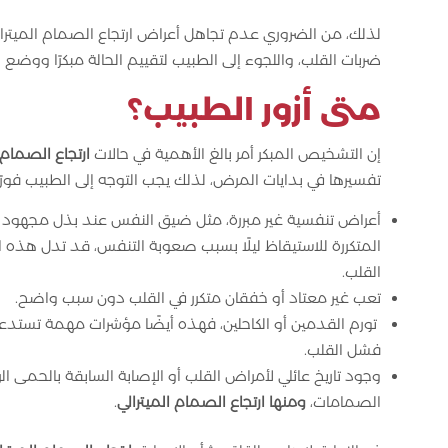
لذلك، من الضروري عدم تجاهل أعراض ارتجاع الصمام الميترال
ضربات القلب، واللجوء إلى الطبيب لتقييم الحالة مبكرًا و
متى أزور الطبيب؟
إن التشخيص المبكر أمر بالغ الأهمية في حالات
ارتجاع الصمام 
تفسيرها في بدايات المرض، لذلك يجب التوجه إلى الطبيب فور
أعراض تنفسية غير مبررة، مثل ضيق النفس عند بذل مجهود بسي
المتكررة للاستيقاظ ليلًا بسبب صعوبة التنفس، قد تدل هذه 
القلب.
تعب غير معتاد أو خفقان متكرر في القلب دون سبب واضح.
تورم القدمين أو الكاحلين، فهذه أيضًا مؤشرات مهمة تستدعي 
فشل القلب.
وجود تاريخ عائلي لأمراض القلب أو الإصابة السابقة بالحمى ال
الصمامات،
ومنها ارتجاع الصمام الميترالي
.