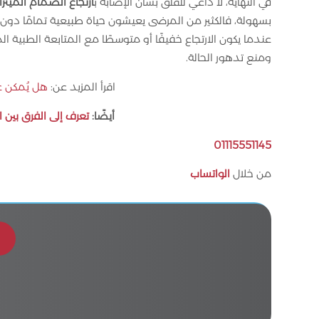
في النهاية، لا داعي للقلق بشأن الإصابة ب
ارتجاع الصمام الميترا
بسهولة، فالكثير من المرضى يعيشون حياة طبيعية تمامًا دون 
عندما يكون الارتجاع خفيفًا أو متوسطًا مع المتابعة الطبية 
ومنع تدهور الحالة.
اقرأ المزيد عن:
هل يُمكن 
أيضًا:
تعرف إلى الفرق بين ا
01115551145
من خلال
الواتساب