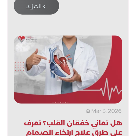
المزيد

Mar 3, 2026

هل تعاني خفقان القلب؟ تعرف
على طرق علاج ارتخاء الصمام