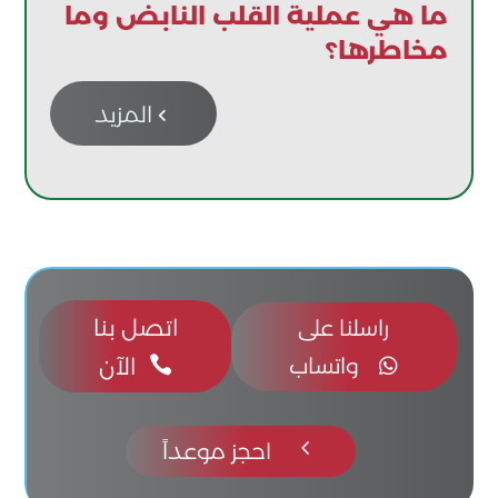
ما هي عملية القلب النابض وما
مخاطرها؟
المزيد

اتصل بنا
راسلنا على
واتساب

الآن

4
احجز موعداً