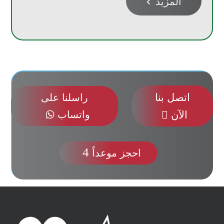
المزيد

اتصل بنا
راسلنا على
الآن

واتساب

4
احجز موعداً