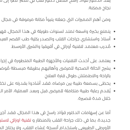
يعد الدكتور فؤاد راسخ افضل دكتور قلب في مصر
؛ نظرًا إلى
نجاح ممكنة.
ومن أهم المميزات التي جعلته يتبوأ مكانة مرموقة في مجال جر
يتمتع بخبرة واسعة تمتد لسنوات طويلة في هذا المجال، فهو
أستاذ واستشاري جراحات القلب والصدر بكلية طب القصر العيني
مُدرب معتمد لتقنية أوزاكي في أفريقيا والشرق الأوسط.
يعتمد على أحدث التقنيات والأجهزة الطبية المتطورة في إجرا
يشرح الحالة الصحية للمرضى وأهاليهم بطريقة مبسطة مُوضحً
بالراحة والاطمئنان طوال فترة العلاج.
يحظى بسمعة طيبة بين مرضاه، فقد أشادوا بقدرته على تخفي
يُقدم رعاية طبية متكاملة للمرضى قبل وبعد العملية، الأمر ا
خلال مدة قصيرة.
أما عن إسهامات الدكتور فؤاد راسخ في هذا المجال، فقد أجر
جديدة، بما في ذلك جراحة القلب بالمنظار و
تقنية اوزاكي لاس
الأورطي الطبيعي باستخدام أنسجة غشاء القلب، ولا يحتاج الم