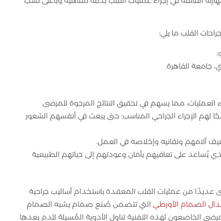
 مهارته الفائقة في إجراء عمليات القلب بدقة متناهية وبأعلى نسب
احات القلب ما يلي:
:
، جامعة القاهرة.
ء العمليات، مما يسهم في تحقيق النتائج المرجوة للمرضى.
ا لهم الإجراء الجراحي المناسب؛ حتى يبعث في أنفسهم الشعور
ف آلامهم وتفانيه وإخلاصه في العمل.
لذي يُساعد على تعافيهم بأمان وعودتهم إلى حياتهم الطبيعية
ى عديدًا من عمليات القلب المعقدة باستخدام أساليب جراحية
تبدال الصمام الأورطي
التي تتضمن صُنع صمام يشبه الصمام
رضى الخاضعون لهذه التقنية تناول الأدوية المُسيلة للدم بعدها