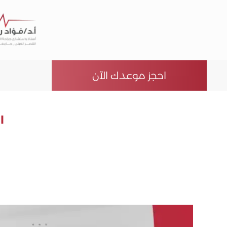
احجز موعدك الآن
ا