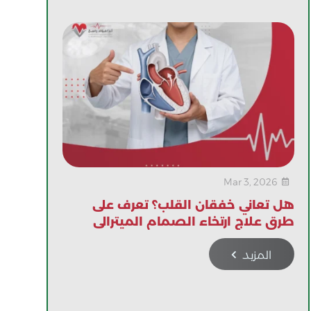
Mar 3, 2026

هل تعاني خفقان القلب؟ تعرف على
طرق علاج ارتخاء الصمام الميترالي
المزيد
