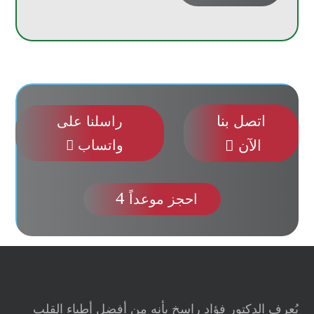
اتصل بنا
راسلنا على
الآن

واتساب

4
احجز موعداً
يُعرف الدكتور فؤاد راسخ بأنه من أفضل أطباء القلب