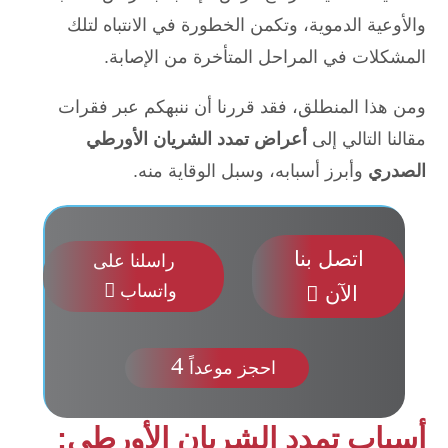
والأوعية الدموية، وتكمن الخطورة في الانتباه لتلك
المشكلات في المراحل المتأخرة من الإصابة.
ومن هذا المنطلق، فقد قررنا أن ننبهكم عبر فقرات
مقالنا التالي إلى
أعراض تمدد الشريان الأورطي
الصدري
وأبرز أسبابه، وسبل الوقاية منه.
اتصل بنا
راسلنا على

واتساب
الآن

4
احجز موعداً
أسباب تمدد الشريان الأورطي: