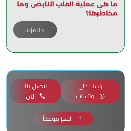
ما هي عملية القلب النابض وما
مخاطرها؟
المزيد

اتصل بنا
راسلنا على
واتساب

الآن

4
احجز موعداً