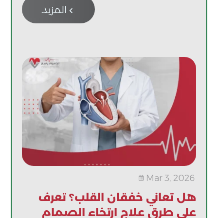
المزيد

Mar 3, 2026

هل تعاني خفقان القلب؟ تعرف
على طرق علاج ارتخاء الصمام